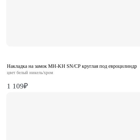
Накладка на замок MH-KH SN/CP круглая под евроцилиндр
цвет белый никель/хром
1 109₽