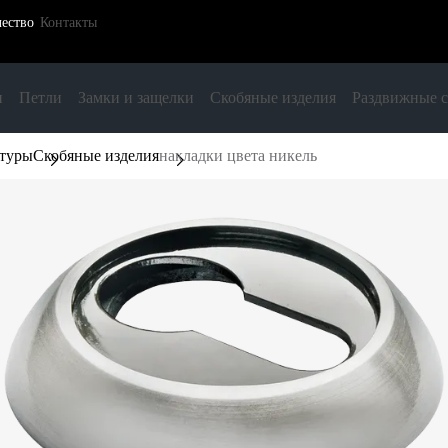
ество
Контакты
и
Петли
Замки и защелки
Скобяные изделия
Раздвижные 
итуры
Скобяные изделия
накладки цвета никель