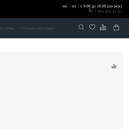
пн. - пт. : с 9:00 до 18:00 (по мск)
7 800 301-41-02
системы
«Умные системы»