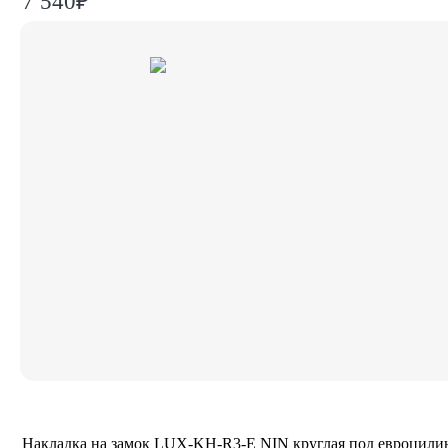
7 540₽
Накладка на замок LUX-KH-R3-E NIN круглая под евроцили