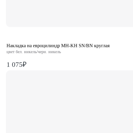
Накладка на евроцилиндр MH-KH SN/BN круглая
цвет бел. никель/черн. никель
1 075₽