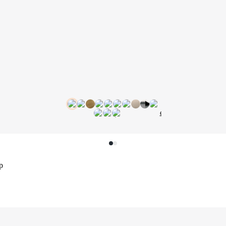
еще
р