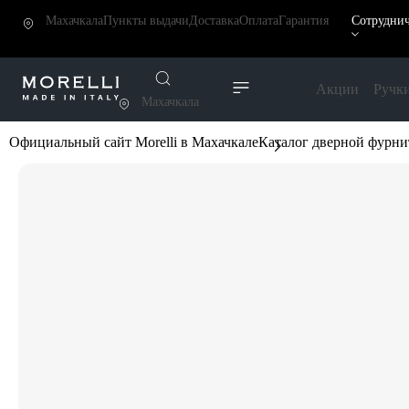
Махачкала
Пункты выдачи
Доставка
Оплата
Гарантия
Сотруднич
Акции
Ручк
Махачкала
Официальный сайт Morelli в Махачкале
Каталог дверной фурн