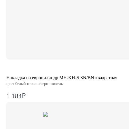
Накладка на евроцилиндр MH-KH-S SN/BN квадратная
цвет белый никель/черн. никель
1 184₽