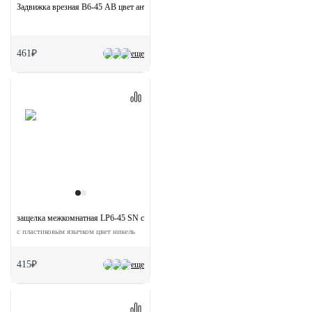
Задвижка врезная B6-45 AB цвет античная бронза
461₽
еще
защелка межкомнатная LP6-45 SN с ответной планкой
с пластиковым язычком цвет никель
415₽
еще