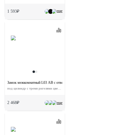
еще
1 593₽
Замок межкомнатный L03 AB с ответной планкой
под цилиндр с тремя ригелями цвет античная бронза
2 468₽
еще