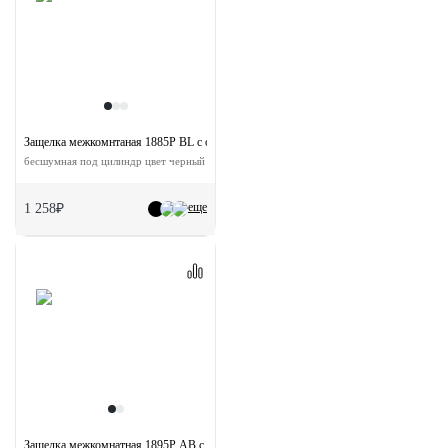
Защелка межкомнтаная 1885P BL с ответной планкой
бесшумная под цилиндр цвет черный
еще
1 258₽
Защелка межкомнатная 1895P AB с ответной планкой