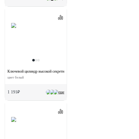
Ключевой цилиндр высокой секретности HS 60C W (60мм)
цвет белый
1 191₽
еще