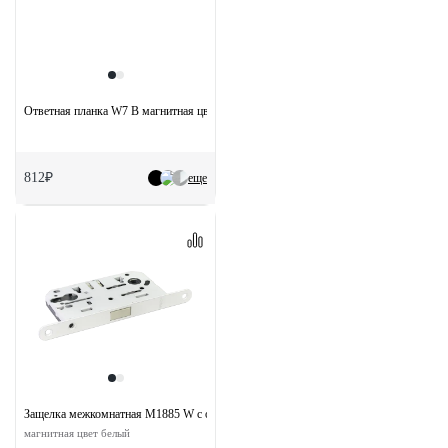
Ответная планка W7 B магнитная цвет черный
812₽
еще
Защелка межкомнатная M1885 W с ответной планкой под цилиндр
магнитная цвет белый