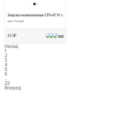
Защелка межкомнатная LP6-45 W с ответной планкой
цвет белый
415₽
еще
Назад
1
2
3
4
5
6
...
23
Вперед