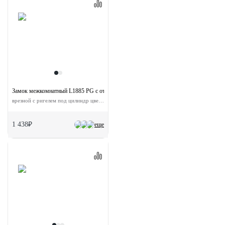
Замок межкомнатный L1885 PG с ответной планкой
врезной с ригелем под цилиндр цвет золото
1 438₽
еще