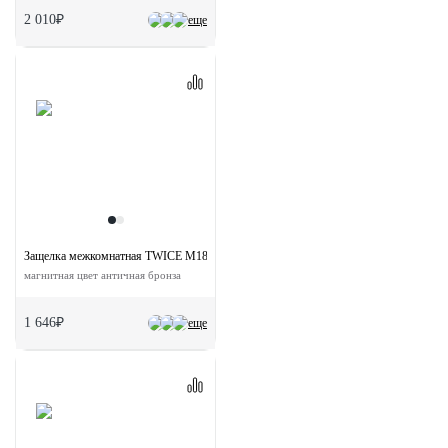
2 010₽
еще
Защелка межкомнатная TWICE M1885 AB с ответной планкой
магнитная цвет античная бронза
1 646₽
еще