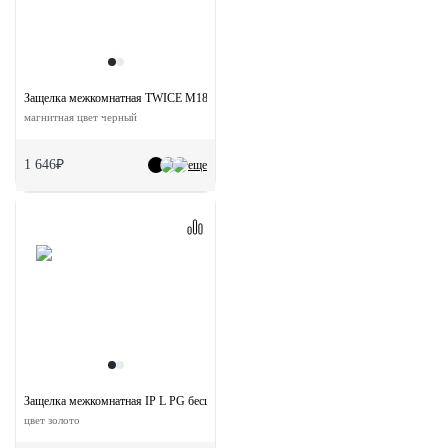
Защелка межкомнатная TWICE M1885 BL с ответной планкой
магнитная цвет черный
1 646₽
еще
Защелка межкомнатная IP L PG бесшумная под цилиндр
цвет золото