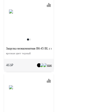
Защелка межкомнатная B6-45 BL с ответной планкой
врезная цвет черный
461₽
еще