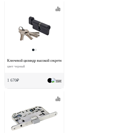
Ключевой цилиндр высокой секретности HS 70CK BL с заверткой (70мм)
цвет черный
1 670₽
еще