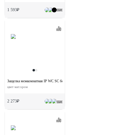
еще
1 593₽
Защелка межкомнатная IP WC SC бесшумная сантехническая
цвет мат.хром
2 273₽
еще