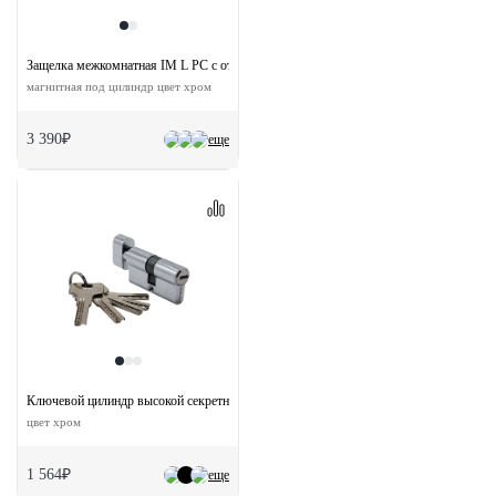
Защелка межкомнатная IM L PC с ответной планкой
магнитная под цилиндр цвет хром
3 390₽
еще
Ключевой цилиндр высокой секретности HS 60CK PC с заверткой (60мм)
цвет хром
1 564₽
еще