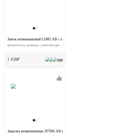
Замок межкомнатный L1885 AB с ответной планкой
врезной под цилиндр с ригелем цвет бронза
1 438₽
еще
Защелка межкомнатная 2070M AB магнитная с ответной планкой