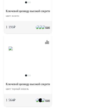
Ключевой цилиндр высокой секретности HS 60C PG (60мм)
цвет золото
1 191₽
еще
Ключевой цилиндр высокой секретности HS 60CK BN с заверткой (60мм)
цвет черный никель
1 564₽
еще