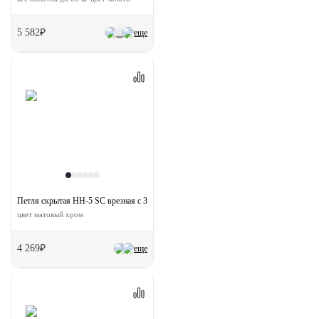
5 582₽
еще
Петля скрытая HH-5 SC врезная с 3D-регулировкой вес полотна до 40 кг
цвет матовый хром
4 269₽
еще