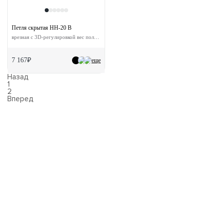
Петля скрытая HH-20 B
врезная с 3D-регулировкой вес полотна до 60 кг
7 167₽
еще
Назад
1
2
Вперед