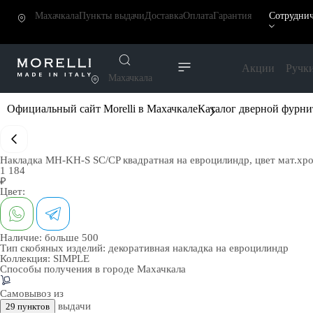
Махачкала
Пункты выдачи
Доставка
Оплата
Гарантия
Сотруднич
Акции
Ручк
Махачкала
Официальный сайт Morelli в Махачкале
Каталог дверной фурн
Накладка MH-KH-S SC/CP квадратная на евроцилиндр, цвет мат.хр
1 184
₽
Цвет:
Наличие:
больше 500
Тип скобяных изделий:
декоративная накладка на евроцилиндр
Коллекция:
SIMPLE
Способы получения в городе
Махачкала
Самовывоз из
выдачи
29 пунктов