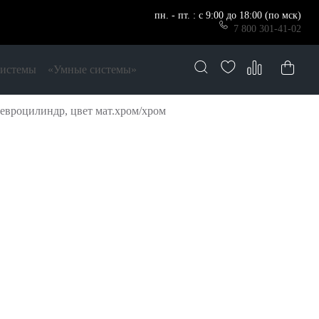
пн. - пт. : с 9:00 до 18:00 (по мск)
7 800 301-41-02
системы
«Умные системы»
евроцилиндр, цвет мат.хром/хром