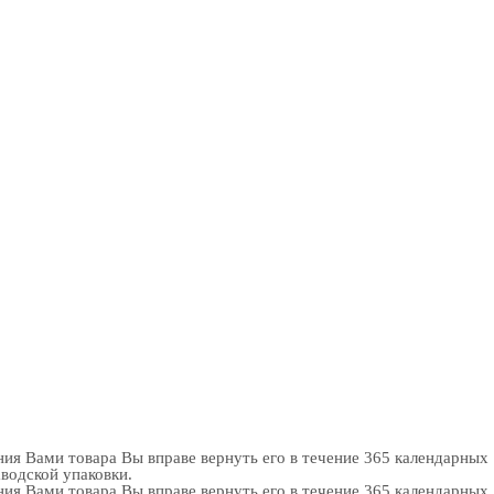
ия Вами товара Вы вправе вернуть его в течение 365 календарных
аводской упаковки.
ия Вами товара Вы вправе вернуть его в течение 365 календарных