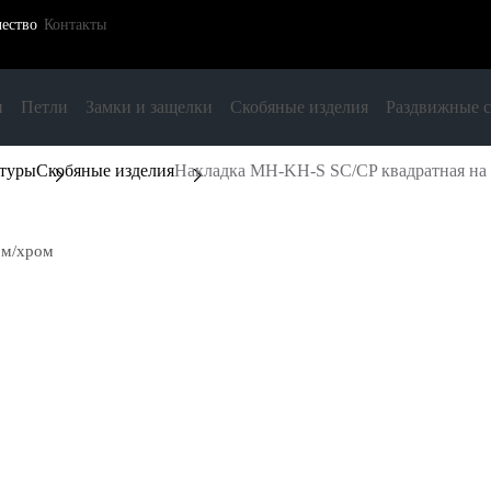
ество
Контакты
и
Петли
Замки и защелки
Скобяные изделия
Раздвижные 
итуры
Скобяные изделия
Накладка MH-KH-S SC/CP квадратная на 
ом/хром