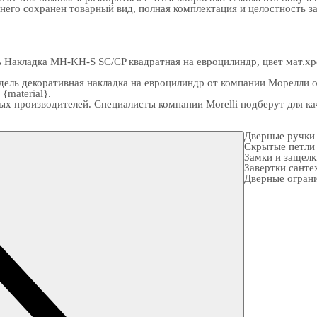
 него сохранен товарный вид, полная комплектация и целостность з
ь Накладка MH-KH-S SC/CP квадратная на евроцилиндр, цвет мат.х
ель декоративная накладка на евроцилиндр от компании Морелли о
{material}.
ых производителей. Специалисты компании Morelli подберут для 
Дверные ручки
Скрытые петли
Замки и защел
Завертки санте
Дверные огран