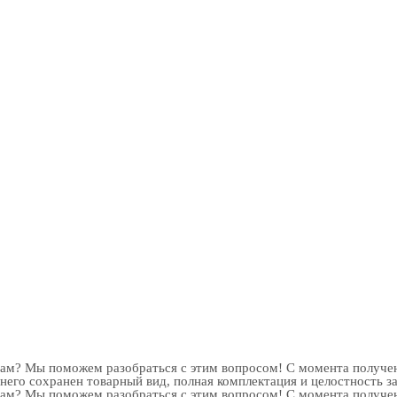
рам? Мы поможем разобраться с этим вопросом! С момента получен
 него сохранен товарный вид, полная комплектация и целостность з
рам? Мы поможем разобраться с этим вопросом! С момента получен