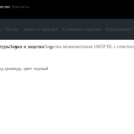
ество
Контакты
и
Петли
Замки и защелки
Скобяные изделия
Раздвижные 
итуры
Замки и защелки
Защелка межкомнтаная 1885P BL с ответно
од цилиндр, цвет черный