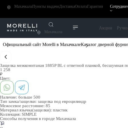
Махачкала
Пункты выдачи
Доставка
Оплата
Гарантия
Сотруднич
Акции
Ручк
Махачкала
Официальный сайт Morelli в Махачкале
Каталог дверной фурн
Защелка межкомнтаная 1885P BL с ответной планкой, бесшумная п
1 258
₽
Цвет:
Наличие:
больше 500
Тип замка/защелки:
защелка под евроцилиндр
Межосевое расстояние:
85
Материал язычка(защелки):
пластик
Коллекция:
SIMPLE
Способы получения в городе
Махачкала