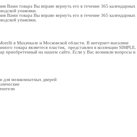
ия Вами товара Вы вправе вернуть его в течение 365 календарных
аводской упаковки.
ия Вами товара Вы вправе вернуть его в течение 365 календарных
аводской упаковки.
orelli в Махачкале и Московской области. В
интернет-магазине
анного товара являетеся пластик, представлен в коллекции SIMPLE.
ар приобретенный на нашем сайте. Если у Вас возникли вопросы и
ки для межкомнатных дверей
хнические
ичители