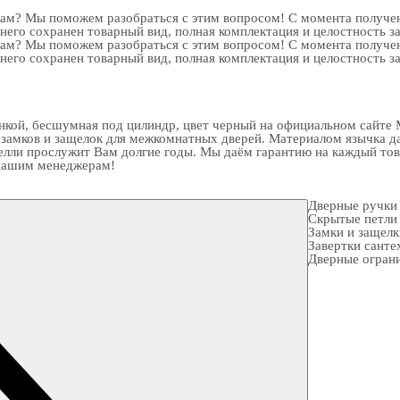
рам? Мы поможем разобраться с этим вопросом! С момента получен
 него сохранен товарный вид, полная комплектация и целостность з
рам? Мы поможем разобраться с этим вопросом! С момента получен
 него сохранен товарный вид, полная комплектация и целостность з
кой, бесшумная под цилиндр, цвет черный на официальном сайте M
 замков
и
защелок для межкомнатных дверей
. Материалом язычка д
елли прослужит Вам долгие годы. Мы даём гарантию на каждый тов
к нашим менеджерам!
Дверные ручки
Скрытые петли
Замки и защел
Завертки санте
Дверные огран