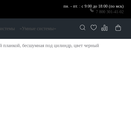
пн. - пт. : с 9:00 до 18:00 (по мск)
7 800 301-41-02
системы
«Умные системы»
й планкой, бесшумная под цилиндр, цвет черный