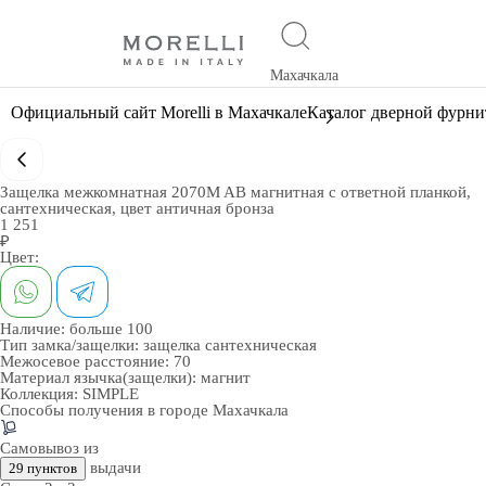
Махачкала
Официальный сайт Morelli в Махачкале
Каталог дверной фурн
Защелка межкомнатная 2070M AB магнитная с ответной планкой,
сантехническая, цвет античная бронза
1 251
₽
Цвет:
Наличие:
больше 100
Тип замка/защелки:
защелка сантехническая
Межосевое расстояние:
70
Материал язычка(защелки):
магнит
Коллекция:
SIMPLE
Способы получения в городе
Махачкала
Самовывоз из
выдачи
29 пунктов