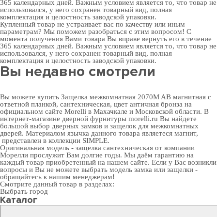
365 календарных дней. Важным условием является то, что товар не
использовался, у него сохранен товарный вид, полная
комплектация и целостность заводской упаковки.
Купленный товар не устраивает вас по качеству или иным
параметрам? Мы поможем разобраться с этим вопросом! С
момента получения Вами товара Вы вправе вернуть его в течение
365 календарных дней. Важным условием является то, что товар не
использовался, у него сохранен товарный вид, полная
комплектация и целостность заводской упаковки.
Вы недавно смотрели
Вы можете купить Защелка межкомнатная 2070M AB магнитная с
ответной планкой, сантехническая, цвет античная бронза на
официальном сайте Morelli в Махачкале и Московской области. В
интернет-магазине дверной фурнитуры
morelli.ru Вы найдете
большой выбор
дверных замков
и
защелок для межкомнатных
дверей
. Материалом язычка данного товара являетеся магнит,
представлен в коллекции SIMPLE.
Оригинальная модель - защелка сантехническая от компании
Морелли прослужит Вам долгие годы. Мы даём гарантию на
каждый товар приобретенный на нашем сайте. Если у Вас возникли
вопросы и Вы не можете выбрать модель замка или защелки -
обращайтесь к нашим менеджерам!
Смотрите данный товар в разделах:
Выбрать город
Каталог