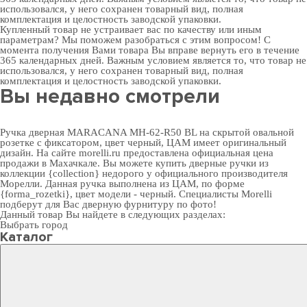
использовался, у него сохранен товарный вид, полная
комплектация и целостность заводской упаковки.
Купленный товар не устраивает вас по качеству или иным
параметрам? Мы поможем разобраться с этим вопросом! С
момента получения Вами товара Вы вправе вернуть его в течение
365 календарных дней. Важным условием является то, что товар не
использовался, у него сохранен товарный вид, полная
комплектация и целостность заводской упаковки.
Вы недавно смотрели
Ручка дверная MARACANA MH-62-R50 BL на скрытой овальной
розетке с фиксатором, цвет черный, ЦАМ имеет оригинальный
дизайн. На сайте morelli.ru предоставлена официальная цена
продажи в Махачкале. Вы можете
купить дверные ручки
из
коллекции {collection} недорого у официального производителя
Морелли. Данная ручка выполнена из ЦАМ, по форме
{forma_rozetki}, цвет модели - черный. Специалисты Morelli
подберут для Вас
дверную фурнитуру
по фото!
Данный товар Вы найдете в следующих разделах:
Выбрать город
Каталог