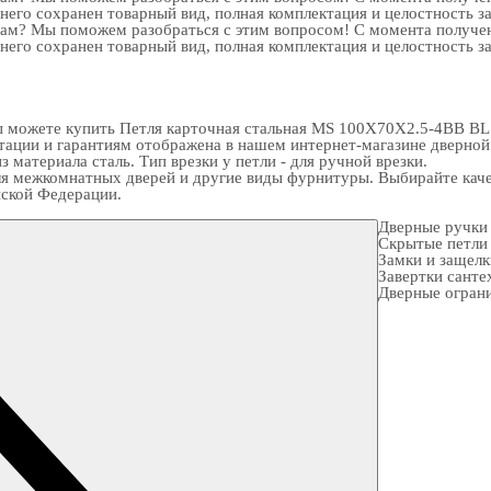
 него сохранен товарный вид, полная комплектация и целостность з
рам? Мы поможем разобраться с этим вопросом! С момента получен
 него сохранен товарный вид, полная комплектация и целостность з
можете купить Петля карточная стальная MS 100X70X2.5-4BB BL уни
ктации и гарантиям отображена в нашем интернет-магазине
дверной
 материала сталь. Тип врезки у петли - для ручной врезки.
я межкомнатных дверей и другие виды фурнитуры. Выбирайте качес
йской Федерации.
Дверные ручки
Скрытые петли
Замки и защел
Завертки санте
Дверные огран