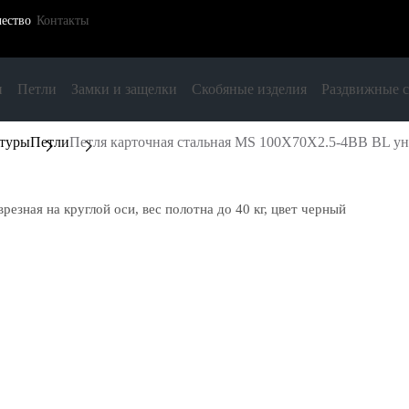
ество
Контакты
и
Петли
Замки и защелки
Скобяные изделия
Раздвижные 
итуры
Петли
Петля карточная стальная MS 100X70X2.5-4BB BL унив
езная на круглой оси, вес полотна до 40 кг, цвет черный