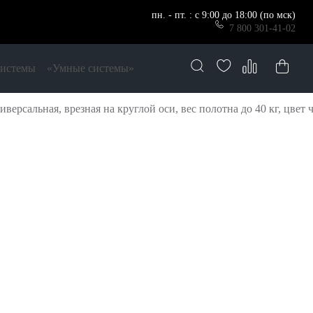
пн. - пт. : с 9:00 до 18:00 (по мск)
7 800 301-41-02
системы
«Умные системы»
ерсальная, врезная на круглой оси, вес полотна до 40 кг, цвет