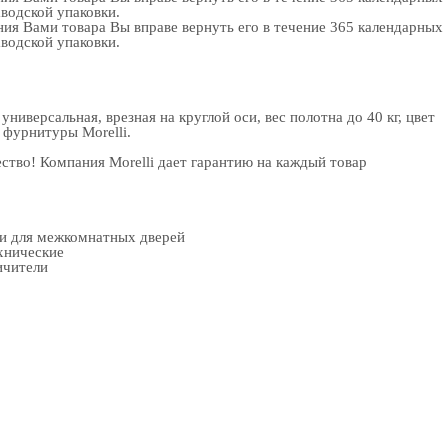
аводской упаковки.
ия Вами товара Вы вправе вернуть его в течение 365 календарных
аводской упаковки.
версальная, врезная на круглой оси, вес полотна до 40 кг, цвет
 фурнитуры
Morelli.
тво! Компания Morelli дает гарантию на каждый товар
ки для межкомнатных дверей
хнические
ичители