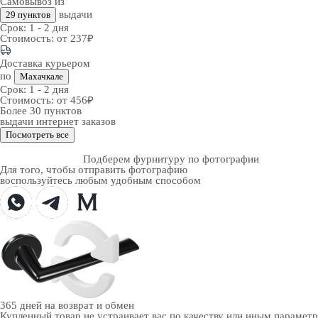
Самовывоз из
выдачи
29 пунктов
Срок:
1 - 2 дня
Стоимость:
от 237₽
Доставка курьером
по
Махачкале
Срок:
1 - 2 дня
Стоимость:
от 456₽
Более 30 пунктов
выдачи интернет заказов
Посмотреть все
Подберем фурнитуру по фотографии
Для того, чтобы отправить фотографию
воспользуйтесь любым удобным способом
365 дней
на возврат и обмен
Купленный товар не устраивает вас по качеству или иным парамет