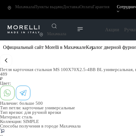
Махачкала
Пункты выдачи
Доставка
Оплата
Гарантия
Сотруднич
Акции
Ручк
Махачкала
Официальный сайт Morelli в Махачкале
Каталог дверной фурн
Петля карточная стальная MS 100X70X2.5-4BB BL универсальная, вр
489
₽
Цвет:
Наличие:
больше 500
Тип петли:
карточные универсальные
Тип врезки:
для ручной врезки
Материал:
сталь
Коллекция:
SIMPLE
Способы получения в городе
Махачкала